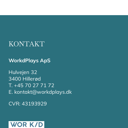
KONTAKT
WorkdPlays ApS
Hulvejen 32
3400 Hillerød
T. +45 70 27 71 72
E. kontakt@workdplays.dk
CVR: 43193929