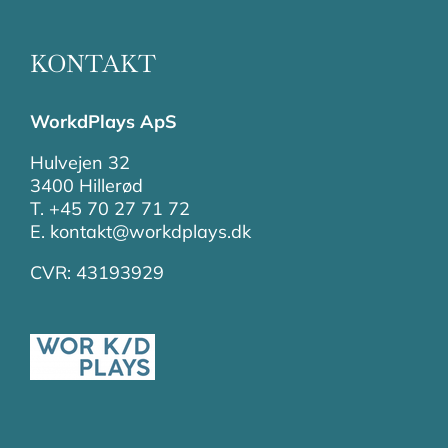
KONTAKT
WorkdPlays ApS
Hulvejen 32
3400 Hillerød
T. +45 70 27 71 72
E. kontakt@workdplays.dk
CVR: 43193929