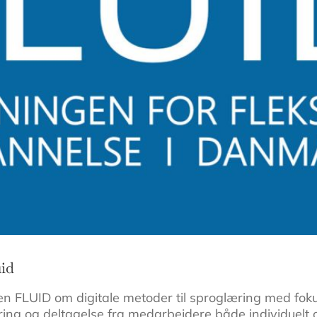
uid
 FLUID om digitale metoder til sproglæring med foku
ering og deltagelse fra medarbejdere både individuelt o