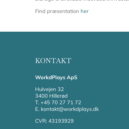
Find præsentation
her
KONTAKT
WorkdPlays ApS
Hulvejen 32
3400 Hillerød
T. +45 70 27 71 72
E. kontakt@workdplays.dk
CVR: 43193929