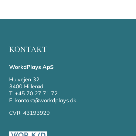
KONTAKT
WorkdPlays ApS
Hulvejen 32
3400 Hillerød
T. +45 70 27 71 72
E. kontakt@workdplays.dk
CVR: 43193929