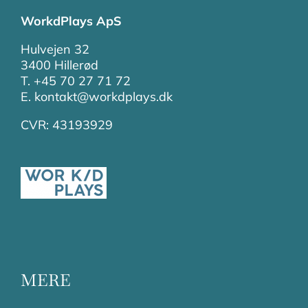
WorkdPlays ApS
Hulvejen 32
3400 Hillerød
T. +45 70 27 71 72
E. kontakt@workdplays.dk
CVR: 43193929
MERE